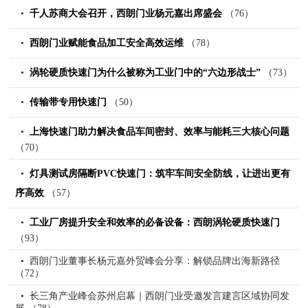
千人苏商大会召开，西朗门业杨元嘉出席盛会
（76）
西朗门业赋能食品加工安全高效运维
（78）
涡轮硬质快速门为什么被称为工业门中的“六边形战士”
（73）
传输带专用快速门
（50）
上海快速门助力解决食品车间密封、效率与能耗三大核心问题
（70）
灯具测试房隔断PVC快速门：筑牢车间安全防线，让进出更有
序高效
（57）
工业厂房提升安全和效率的必备设备：西朗涡轮硬质快速门
（93）
西朗门业董事长杨元嘉外贸峰会分享：解锁品牌出海新路径
（72）
长三角产业峰会苏州启幕｜西朗门业受邀发言建言区域协同发