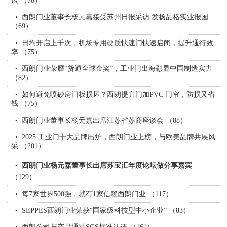
展 （78）
西朗门业董事长杨元嘉接受苏州日报采访 发扬品格实业报国
（69）
日均开启上千次，机场专用硬质快速门快速启闭，提升通行效
率 （75）
西朗门业荣膺“货通全球金奖”，工业门出海彰显中国制造实力
（82）
如何避免喷砂房门板损坏？西朗提升门加PVC 门帘，防损又省
钱 （75）
西朗门业董事长杨元嘉出席江苏省苏商座谈会 （88）
2025 工业门十大品牌出炉，西朗门业上榜，与欧美品牌共展风
采 （201）
西朗门业杨元嘉董事长出席苏宝汇年度论坛做分享嘉宾
（129）
每7家世界500强，就有1家信赖西朗门业 （117）
SEPPES西朗门业荣获“国家级科技型中小企业” （83）