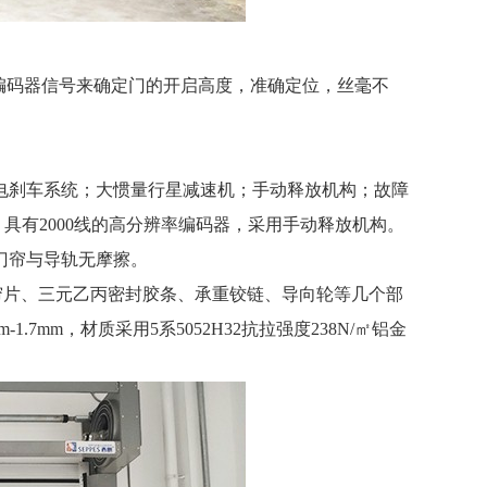
编码器信号来确定门的开启高度，准确定位，丝毫不
刹车系统；大惯量行星减速机；手动释放机构；故障
具有2000线的高分辨率编码器，采用手动释放机构。
门帘与导轨无摩擦。
帘片、三元乙丙密封胶条、承重铰链、导向轮等几个部
.7mm，材质采用5系5052H32抗拉强度238N/㎡铝金