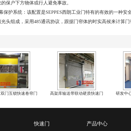
效的保户下方物体或行人避免事故。
保护系统：该配置是SEPPES西朗工业门特有的有效的一种安
8组光头组成，采用485通讯协议，跟据门帘体的时实高候来计算
道双门互锁快速卷帘门
高架库输送带联动硬质快速门
研发中
快速门
产品中心