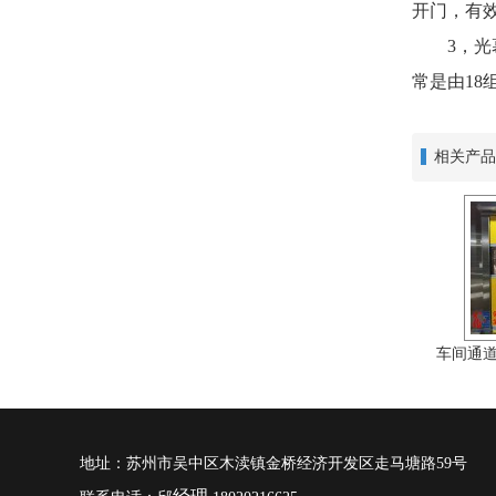
开门，有
3，光幕
常是由1
相关产品
车间通
地址：苏州市吴中区木渎镇金桥经济开发区走马塘路59号