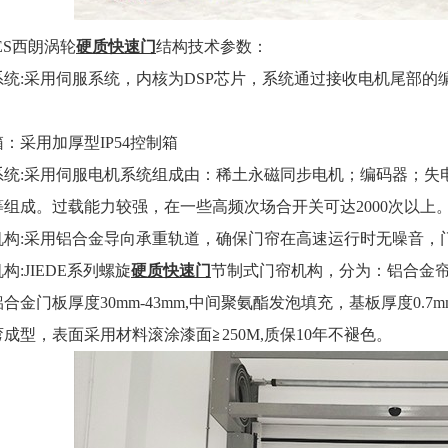
S西朗涡轮
硬质快速门
结构技术参数：
:采用伺服系统，内核为DSP芯片，系统通过接收电机尾部的
采用加厚型IP54控制箱
:采用伺服电机系统组成由：稀土永磁同步电机；编码器；失电
组成。过载能力较强，在一些高频次场合开关可达2000次以上。
:采用铝合金导向承重轨道，确保门帘在高速运行时无噪音，
JIEDE系列螺旋
硬质快速门
节制式门帘机构，分为：铝合金
金门板厚度30mm-43mm,中间聚氨酯发泡填充，基板厚度0.7mm-1
成型，表面采用材料滚涂漆面≧250M,质保10年不褪色。